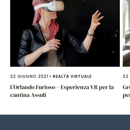
22 GIUGNO 2021
REALTÀ VIRTUALE
22
le
L’Orlando Furioso – Esperienza VR per la
Gr
cantina Assuli
pe